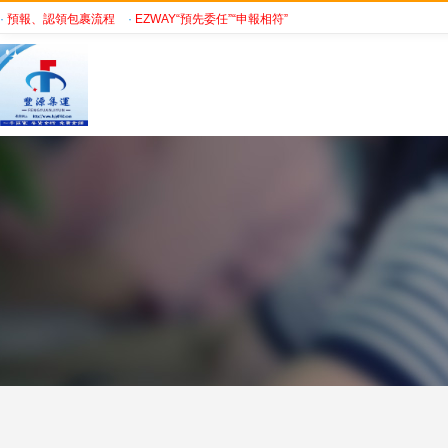
·
預報、認領包裹流程
·
EZWAY“預先委任”“申報相符”